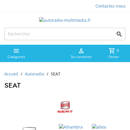
Contactez-nous



shopping_cart
0
Catégories
Se connecter
Panier
Accueil
Autoradio
SEAT
SEAT