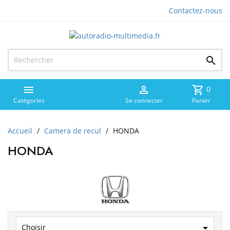
Contactez-nous



shopping_cart
0
Catégories
Se connecter
Panier
Accueil
Camera de recul
HONDA
HONDA

Choisir