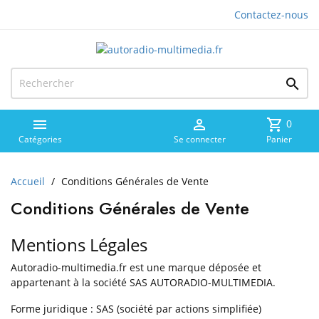
Contactez-nous



shopping_cart
0
Catégories
Se connecter
Panier
Accueil
Conditions Générales de Vente
Conditions Générales de Vente
Mentions Légales
Autoradio-multimedia.fr
est une marque déposée et
appartenant à la société
SAS AUTORADIO-MULTIMEDIA.
Forme juridique :
SAS (société par actions simplifiée)