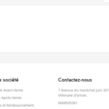
e société
Contactez-nous
ls Avant-Vente
7 Avenue du maréchal juin 33
Villenave d'ornon.
e Après-Vente
0668505361
rs et Remboursement