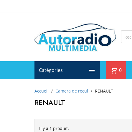
Catégories

0
shopping_cart
Accueil
Camera de recul
RENAULT
RENAULT
Il y a 1 produit.