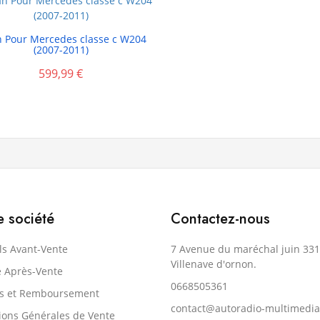

n Pour Mercedes classe c W204
(2007-2011)
599,99 €
e société
Contactez-nous
ls Avant-Vente
7 Avenue du maréchal juin 33
Villenave d'ornon.
e Après-Vente
0668505361
rs et Remboursement
contact@autoradio-multimedia
ions Générales de Vente