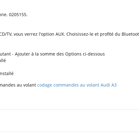
.
onne. 0205155.
CD/TV, vous verrez l'option AUX. Choisissez-le et profité du Blueto
butant - Ajouter à la somme des Options ci-dessous
llé
nstallé
mmandes au volant
codage commandes au volant Audi A3