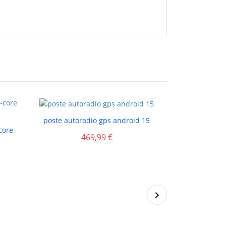
Rupture de stock

poste autoradio gps android 15
core
469,99 €