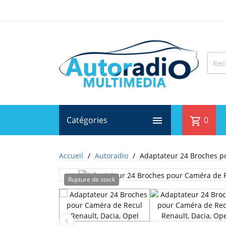
Catégories

0
shopping_cart
Accueil
Autoradio
Adaptateur 24 Broches po
Rupture de stock