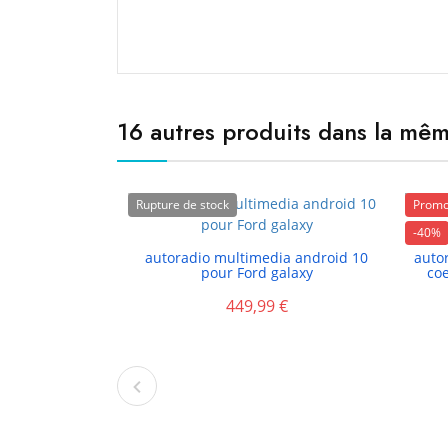
16 autres produits dans la mêm
Rupture de stock
Promo
-40%

autoradio multimedia android 10
auto
pour Ford galaxy
co
449,99 €