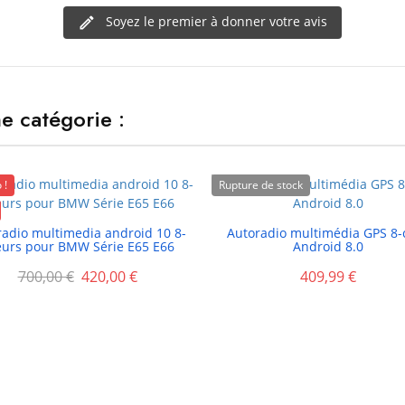
Soyez le premier à donner votre avis
e catégorie :
 !
Rupture de stock


radio multimedia android 10 8-
Autoradio multimédia GPS 8-
eurs pour BMW Série E65 E66
Android 8.0
700,00 €
420,00 €
409,99 €