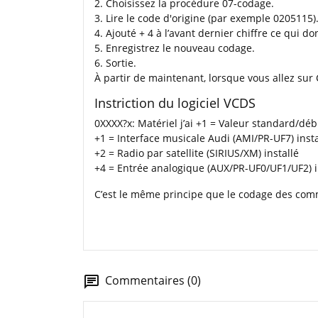
2. Choisissez la procédure 07-codage.
3. Lire le code d'origine (par exemple 0205115)
4. Ajouté + 4 à l’avant dernier chiffre ce qui d
5. Enregistrez le nouveau codage.
6. Sortie.
À partir de maintenant, lorsque vous allez sur 
Instriction du logiciel VCDS
0XXXX?x: Matériel j’ai +1 = Valeur standard/dé
+1 = Interface musicale Audi (AMI/PR-UF7) insta
+2 = Radio par satellite (SIRIUS/XM) installé
+4 = Entrée analogique (AUX/PR-UF0/UF1/UF2) i
C’est le même principe que le codage des co
Commentaires (0)