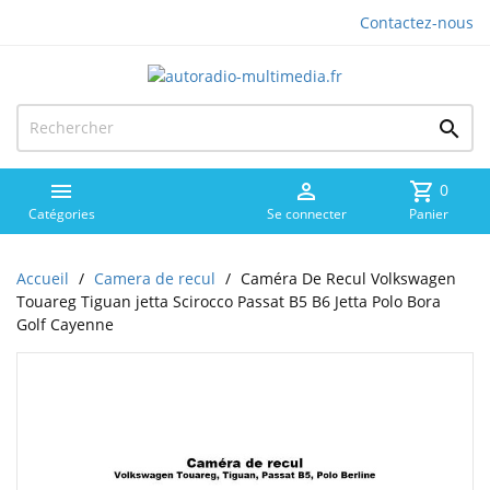
Contactez-nous



shopping_cart
0
Catégories
Se connecter
Panier
Accueil
Camera de recul
Caméra De Recul Volkswagen
Touareg Tiguan jetta Scirocco Passat B5 B6 Jetta Polo Bora
Golf Cayenne