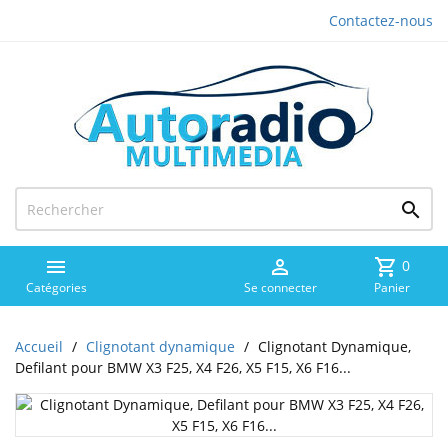
Contactez-nous



shopping_cart
0
Catégories
Se connecter
Panier
Accueil
Clignotant dynamique
Clignotant Dynamique,
Defilant pour BMW X3 F25, X4 F26, X5 F15, X6 F16...