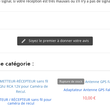
 signal, si votre réception est très mauvais ou s’il n'y a pas de sign
Soyez le premier à donner votre avis
e catégorie :
Rupture de stock

Adaptateur Antenne GPS Fa
10,00 €

EUR / RÉCEPTEUR sans fil pour
caméra de recul