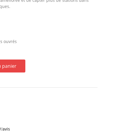
 améliorée et de capter plus de stations dans
iques.
rs ouvrés
u panier
\'avis