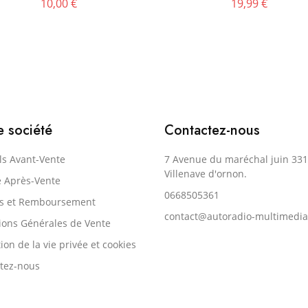
10,00 €
19,99 €
e société
Contactez-nous
ls Avant-Vente
7 Avenue du maréchal juin 33
Villenave d'ornon.
e Après-Vente
0668505361
rs et Remboursement
contact@autoradio-multimedia
ions Générales de Vente
ion de la vie privée et cookies
tez-nous