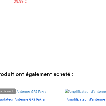
29,99 €
produit ont également acheté :
e de stock


aptateur Antenne GPS Fakra
Amplificateur d'antenne